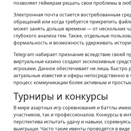
позволяет геймерам решать свои проблемы в люб
Электронная почта остается востребованным сре
обращений или когда требуется прикрепить файлы
может занять дольше времени — от нескольких час
глубокого анализа тем. Также, отдельные пользов
формальность и возможность удерживать истори
Telegram набирает признание вследствие своей 
виртуальные казино создают эксклюзивные средств
игроками. Данное обеспечивает не лишь быстро р
актуальные известия и оферы непосредственно в 
процесс коммуникации более активным и простым
Турниры и конкурсы
В мире азартных игр соревнования и баттлы имею
участников, так и профессионалов. Конкурсы в ин
перспектива испытать удачу и навыки, соревнуяс
выигрыши. Часто такие ивенты проводятся в виде 