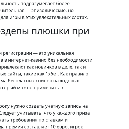
ильность подразумевает более
ачительная — эпизодические, но
для игры в этих увлекательных слотах.
бездепы плюшки при
 регистрации — это уникальная
а в интернет-казино без необходимости
ивлекают как новичков в деле, так и
 сайты, такие как 1хбет. Как правило
ема бесплатных спинов на ходовых
который можно применить в
року нужно создать учетную запись на
ледует учитывать, что у каждого приза
чать требования по ставкам и
а премия составляет 10 евро, игрок