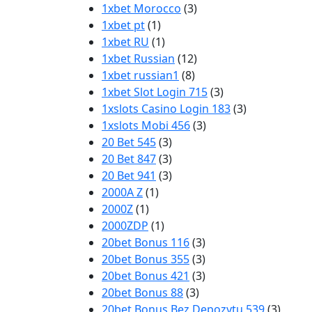
1xbet Morocco
(3)
1xbet pt
(1)
1xbet RU
(1)
1xbet Russian
(12)
1xbet russian1
(8)
1xbet Slot Login 715
(3)
1xslots Casino Login 183
(3)
1xslots Mobi 456
(3)
20 Bet 545
(3)
20 Bet 847
(3)
20 Bet 941
(3)
2000A Z
(1)
2000Z
(1)
2000ZDP
(1)
20bet Bonus 116
(3)
20bet Bonus 355
(3)
20bet Bonus 421
(3)
20bet Bonus 88
(3)
20bet Bonus Bez Depozytu 539
(3)