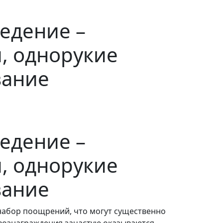
едение –
, однорукие
вание
едение –
, однорукие
вание
набор поощрений, что могут существенно