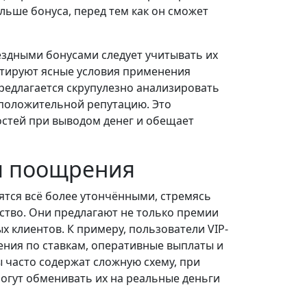
ольше бонуса, перед тем как он сможет
ездными бонусами следует учитывать их
нтируют ясные условия применения
редлагается скрупулезно анализировать
 положительной репутацию. Это
стей при выводом денег и обещает
ы поощрения
ятся всё более утончёнными, стремясь
ство. Они предлагают не только премии
х клиентов. К примеру, пользователи VIP-
ения по ставкам, оперативные выплаты и
 часто содержат сложную схему, при
могут обменивать их на реальные деньги