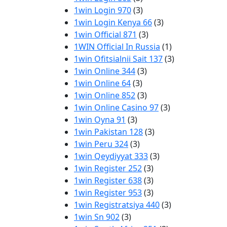
1win Login 970
(3)
1win Login Kenya 66
(3)
1win Official 871
(3)
1WIN Official In Russia
(1)
1win Ofitsialnii Sait 137
(3)
1win Online 344
(3)
1win Online 64
(3)
1win Online 852
(3)
1win Online Casino 97
(3)
1win Oyna 91
(3)
1win Pakistan 128
(3)
1win Peru 324
(3)
1win Qeydiyyat 333
(3)
1win Register 252
(3)
1win Register 638
(3)
1win Register 953
(3)
1win Registratsiya 440
(3)
1win Sn 902
(3)