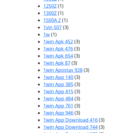
1250Z
(1)
1300Z
(1)
1500A Z
(1)
1vin 507
(3)
1w
(1)
1win Apk 452
(3)
1win Apk 476
(3)
1win Apk 654
(3)
1win Apk 87
(3)
1win Apostas 928
(3)
1win App 140
(3)
1win App 385
(3)
1win App 415
(3)
1win App 484
(3)
1win App 761
(3)
1win App 946
(3)
1win App Download 416
(3)
1win App Download 744
(3)