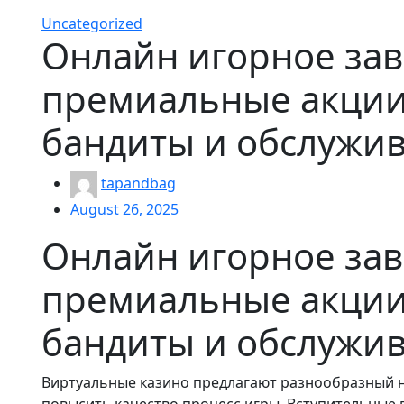
Uncategorized
Онлайн игорное зав
премиальные акции
бандиты и обслужи
tapandbag
August 26, 2025
Онлайн игорное зав
премиальные акции
бандиты и обслужи
Виртуальные казино предлагают разнообразный 